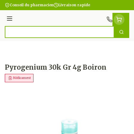
Aller au contenu
Conseil du pharmacien
Livraison rapide
Menu
Cherc
Rechercher
Pyrogenium 30k Gr 4g Boiron
Médicament