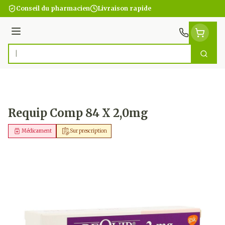
Aller au contenu
Conseil du pharmacien
Livraison rapide
Menu
Cherc
Rechercher
Requip Comp 84 X 2,0mg
Médicament
Sur prescription