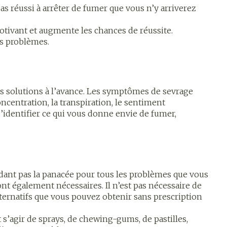
mie
Respiration et oxygène
as réussi à arrêter de fumer que vous n’y arriverez
mie
Salle de bains
otivant et augmente les chances de réussite.
 solaire
Hygiène
Lit
es problèmes.
Escarres
l
Bain et douche
Afficher plus
gie
Voies urinaires
des solutions à l’avance. Les symptômes de sevrage
e
oncentration, la transpiration, le sentiment
 au soleil
anxiété et
Arrêter de fumer
d’identifier ce qui vous donne envie de fumer,
us
et
Instruments
e: bandages
Médicaments anti-
ques
tumoraux
ant pas la panacée pour tous les problèmes que vous
et hygiène
Démaquillage et
t également nécessaires. Il n’est pas nécessaire de
nettoyage
ernatifs que vous pouvez obtenir sans prescription
Anesthésie
s et
Lait, gel, huile et crème de
 s’agir de sprays, de chewing-gums, de pastilles,
ion
nettoyage