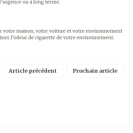
d’urgence ou à long terme.
 pieds
hie
Médications diverses
intime
Tonic - lotion
us
e
Eau micellaire
Yeux
iez votre maison, votre voiture et votre environnement
liminer l’odeur de cigarette de votre environnement.
us
Afficher plus
anti-
Senteur
Article précédent
Prochain article