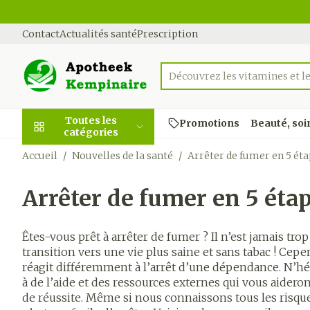
Aller au contenu
Diapositive 1 de 1
Contact
Actualités santé
Prescription
Découvrez les vitamines et le
Rechercher
Toutes les
Promotions
Beauté, soi
catégories
Accueil
/
Nouvelles de la santé
/
Arrêter de fumer en 5 ét
Promotions
Arrêter de fumer en 5 éta
Beauté, soins et
Soins du cuir
Minceur
Grossesse
Mémoire
Aromathérap
Lentilles et 
Insectes
Système gast
hygiène
et des cheve
intestinal
Afficher le sous-menu pour l
Substituts de 
Lingerie de m
Diffuseur
Produits pour 
Soins des piqû
Êtes-vous prêt à arrêter de fumer ? Il n’est jamais trop 
Peignes - dém
Antiacides
d'insectes
transition vers une vie plus saine et sans tabac ! Ce
Régime,
Sexualité
Réducteur d'a
Allaitement
Huiles essenti
Lunettes
cheveux
alimentation &
réagit différemment à l’arrêt d’une dépendance. N’hés
Foie, vésicule b
Anti Insectes
Ventre plat
Soins du corp
Complexe -
vitamines
Afficher le sous-menu pour 
à de l’aide et des ressources externes qui vous aider
Irritation du c
pancréas
combinaisons
Pince tiques
de réussite. Même si nous connaissons tous les risques
- cheveux ab
Brûleurs de gr
Vitamines et
Nausées vomi