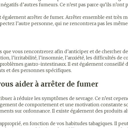
vasculaire
du sang
Glucomètre
Poche sto
gatifs d’autres fumeurs. Ce n’est pas parce qu’ils n’ont p
sol
Bandelettes de test et
Plaque sto
t également arrêter de fumer. Arrêter ensemble est très m
rosol
spray
aiguilles
bes
Ongles
Protection
accessoires
Respectez l’autre personne, qui ne rencontrera pas les mêm
Autres produits diabète
losités et
Vernis à ongles
Après-solei
Aiguilles pour seringues à
iratoire
Système hormonal
Gynécolo
Mycose des ongles
Lèvres
insuline
tés que vous rencontrerez afin d’anticiper et de chercher 
Rongement des ongles
Banc solair
Afficher plus
, l’irritabilité, l’insomnie, l’anxiété, les difficultés de c
Renforcement des ongles
Préparation
Système nerveux
Insomnie, 
es problèmes gastro-intestinaux. Il est également conseillé 
stress
ts et des personnes spécifiques.
Afficher plus
Afficher pl
seringues
Sondes, baxters et
Bandages 
ous aider à arrêter de fumer
cathéters
orthopédi
Immunité
Allergie
orthopédi
Sondes
buer à réduire les symptômes de sevrage. Ce n’est cepend
table
Ventre
nt pour
Maquillage
Sexualité 
angement de comportement et une motivation constante son
Accessoires pour sondes
intime
Bras
nts sur ordonnance. Il existe également des produits alt
Pinceaux et ustensiles de
Baxters
Acné
Oreille
s
Préservatif
maquillage
Coude
approprié, en fonction de vos habitudes tabagiques. Il peut
Catheters
contracept