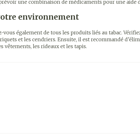
ez prévoir une combinaison de médicaments pour une aide 
Eye-liners
Cheville et
es
Minceur
Homeopat
Bien-être 
e
Mascaras
Afficher pl
 votre environnement
Soin intim
Ombres à paupières
Massage
z-vous également de tous les produits liés au tabac. Vérif
Afficher plus
Masques chirurgique
es briquets et les cendriers. Ensuite, il est recommandé d’é
Afficher pl
s vêtements, les rideaux et les tapis.
age
Compléments
Répulsifs 
nutritionnels
insectes
mentation
 - peau