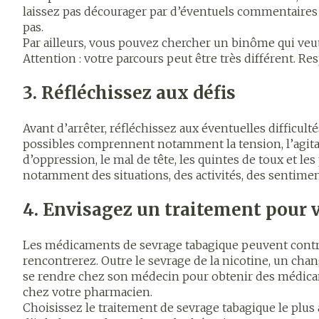
laissez pas décourager par d’éventuels commentaires né
appareils aéro
Tablettes
pas.
Par ailleurs, vous pouvez chercher un binôme qui veu
Accessoires aé
Crème, gel et 
Pieds et jam
Attention : votre parcours peut être très différent. 
Oxygène
Pieds secs, cal
3. Réfléchissez aux défis
crevasses
Système resp
Ampoules
Avant d’arrêter, réfléchissez aux éventuelles difficul
possibles comprennent notamment la tension, l’agitation
Callosités
Muscles et
d’oppression, le mal de tête, les quintes de toux et l
articulations
Cors
notamment des situations, des activités, des sentimen
Aiguilles et 
Afficher plus
4. Envisagez un traitement pour v
Infections
Seringues
Les médicaments de sevrage tabagique peuvent contri
Solution injec
Spécifiqueme
rencontrerez. Outre le sevrage de la nicotine, un ch
les hommes
Aiguilles
se rendre chez son médecin pour obtenir des médicame
Poux
chez votre pharmacien.
Aiguilles stylo
Soins du corp
Choisissez le traitement de sevrage tabagique le plus 