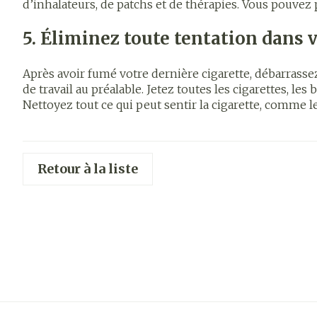
Afficher plus
Déodorants
d’inhalateurs, de patchs et de thérapies. Vous pouv
Diagnostiqu
Soins du visag
5. Éliminez toute tentation dans
Cheveux
Après avoir fumé votre dernière cigarette, débarrasse
Piluliers et
de travail au préalable. Jetez toutes les cigarettes, l
accessoires
Nettoyez tout ce qui peut sentir la cigarette, comme le
Soins du vis
Retour à la liste
Taches de pig
Peau sensible
irritée
Peau mixte
Peau terne
Afficher plus