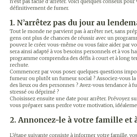
n’est pas facile d’arrêter. Voici quelques conseils pour
Grossesse et
Jambes lourd
compléments
Produits coiffa
Afficher plus
définitivement de fumer.
enfants
Laxatifs
nutritionnels
spray
Afficher le sous-menu pour l
Oligo-éléme
Chiens
Afficher plus
Afficher plus
1. N’arrêtez pas du jour au lende
Soins des che
Vitalité 50+
Tout le monde ne parvient pas à arrêter net, sans prép
Afficher le sous-menu pour l
Afficher plus
gens ont plus de chances de réussir avec un program
Soins à domi
Huiles végét
Griffes et sa
Naturopathie
pouvez le créer vous-même ou vous faire aider par v
Peau
Afficher le sous-menu pour 
sera ainsi adapté à vos besoins personnels et à vos h
Piles
programme comprendra des défis à court et à long te
Désinfecter
Soins à domicile et
Bouche
Accessoires
premiers soins
rechute.
Afficher le sous-menu pour l
Mycoses
Digestion
Commencez par vous poser quelques questions impor
Bouche sèche
Matériel stéril
fumeur ou plutôt un fumeur social ? Associez-vous la c
Boutons de fiè
Animaux et
Brosses à dent
des lieux ou des personnes ? Avez-vous tendance à f
antiviraux
insectes
électriques
Afficher le sous-menu pour 
Pelage, peau
stressé ou déprimé ?
Anti-prurigne
plumage
Choisissez ensuite une date pour arrêter. Prévoyez 
Accessoires
Médicaments
vous préparer sans perdre votre motivation, idéalem
interdentaires 
Afficher le sous-menu pour
dentaire
2. Annoncez-le à votre famille et
Prothèses den
Aérosolthéra
oxygène
Jambes lourd
Afficher plus
L’étape suivante consiste à informer votre famille, vo