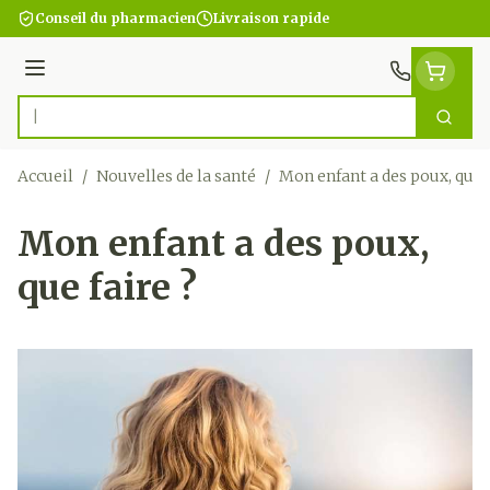
Aller au contenu
Conseil du pharmacien
Livraison rapide
Menu
Cherc
Rechercher
Accueil
/
Nouvelles de la santé
/
Mon enfant a des poux, que f
Mon enfant a des poux,
que faire ?