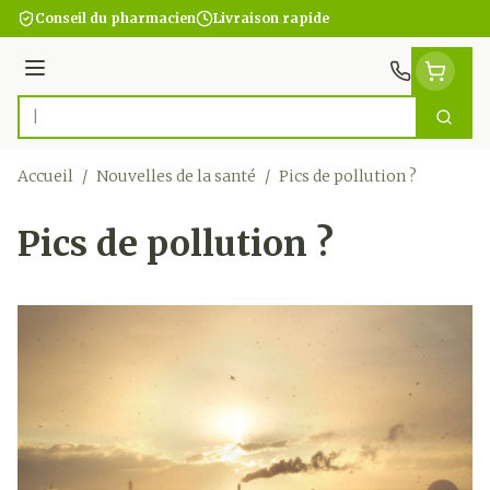
Aller au contenu
Conseil du pharmacien
Livraison rapide
Menu
Cherc
Rechercher
Accueil
/
Nouvelles de la santé
/
Pics de pollution ?
Pics de pollution ?