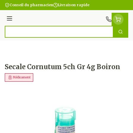
Aller au contenu
Conseil du pharmacien
Livraison rapide
Menu
Cherc
Rechercher
Secale Cornutum 5ch Gr 4g Boiron
Médicament