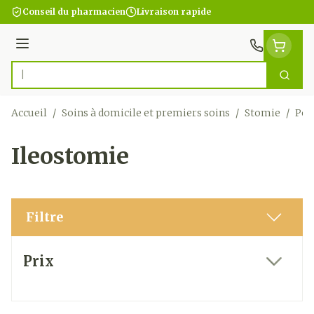
Aller au contenu
Conseil du pharmacien
Livraison rapide
Menu
Cherc
Rechercher
Accueil
/
Soins à domicile et premiers soins
/
Stomie
/
Poc
Ileostomie
Filtre
Passer à la liste des produits
Prix
filter