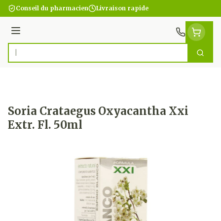
Aller au contenu
Conseil du pharmacien
Livraison rapide
Menu
Cherc
Rechercher
Soria Crataegus Oxyacantha Xxi
Extr. Fl. 50ml