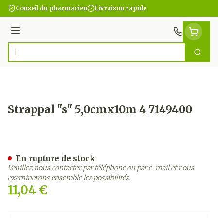
Aller au contenu
Conseil du pharmacien
Livraison rapide
Menu
Cherc
Rechercher
Strappal "s" 5,0cmx10m 4 7149400
Strappal "s" 5,0cmx10m 4 
En rupture de stock
Veuillez nous contacter par téléphone ou par e-mail et nous
examinerons ensemble les possibilités.
11,04 €