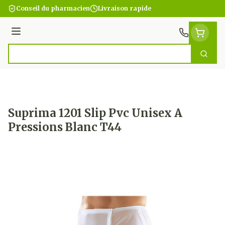
Aller au contenu
Conseil du pharmacien
Livraison rapide
Menu
Cherc
Rechercher
Suprima 1201 Slip Pvc Unisex A
Pressions Blanc T44