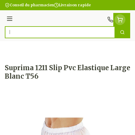
Aller au contenu
Conseil du pharmacien
Livraison rapide
Menu
Cherc
Rechercher
Suprima 1211 Slip Pvc Elastique Large
Blanc T56