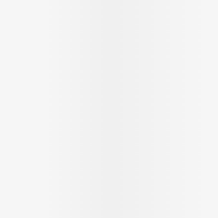
Soin intim
Ombres à paupières
Massage
Afficher plus
Masques chirurgique
Afficher pl
age
Compléments
Répulsifs 
nutritionnels
insectes
mentation
 - peau