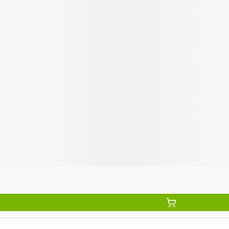
Autobronzants
Rasage