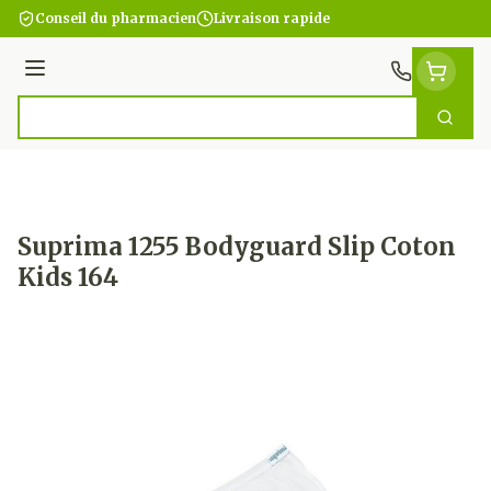
Aller au contenu
Conseil du pharmacien
Livraison rapide
Menu
Cherc
Rechercher
Suprima 1255 Bodyguard Slip Coton
Kids 164