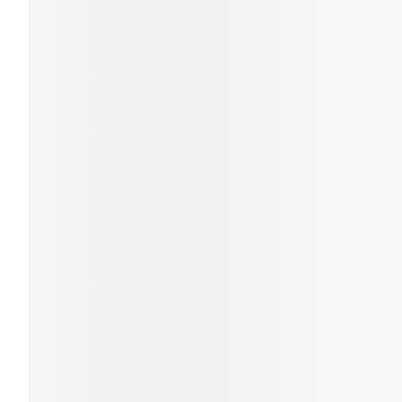
Cheveux
Piluliers et
accessoires
Soins du vis
Taches de pig
Peau sensible
irritée
Peau mixte
Peau terne
Afficher plus