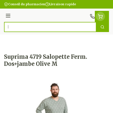
Aller au contenu
Conseil du pharmacien
Livraison rapide
Menu
Cherc
Rechercher
Suprima 4719 Salopette Ferm.
Dos+jambe Olive M