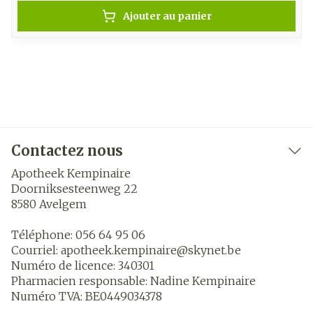
Ajouter au panier
Contactez nous
Apotheek Kempinaire
Doorniksesteenweg 22
8580
Avelgem
Téléphone:
056 64 95 06
Courriel:
apotheek.kempinaire@
skynet.be
Numéro de licence:
340301
Pharmacien responsable:
Nadine Kempinaire
Numéro TVA:
BE0449034378