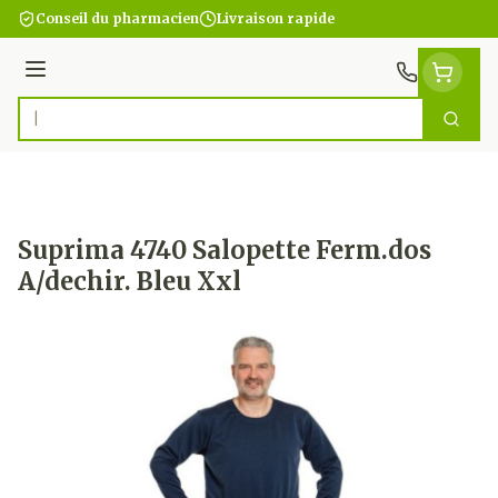
Aller au contenu
Conseil du pharmacien
Livraison rapide
Menu
Cherc
Rechercher
Suprima 4740 Salopette Ferm.dos
A/dechir. Bleu Xxl