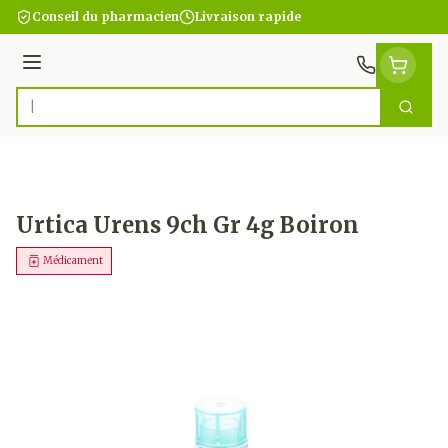
Aller au contenu
Conseil du pharmacien
Livraison rapide
Menu
Cherc
Rechercher
Urtica Urens 9ch Gr 4g Boiron
Médicament