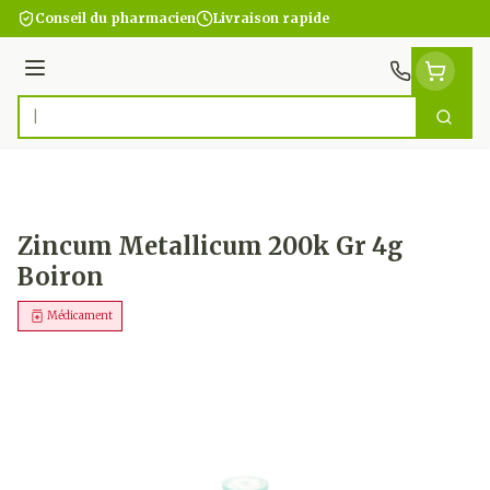
Aller au contenu
Conseil du pharmacien
Livraison rapide
Menu
Cherc
Rechercher
Zincum Metallicum 200k Gr 4g
Boiron
Médicament