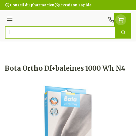
Aller au contenu
Conseil du pharmacien
Livraison rapide
Menu
Cherc
Rechercher
Bota Ortho Df+baleines 1000 Wh N4