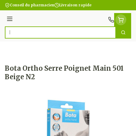
Aller au contenu
Conseil du pharmacien
Livraison rapide
Menu
Cherc
Rechercher
Bota Ortho Serre Poignet Main 501
Beige N2