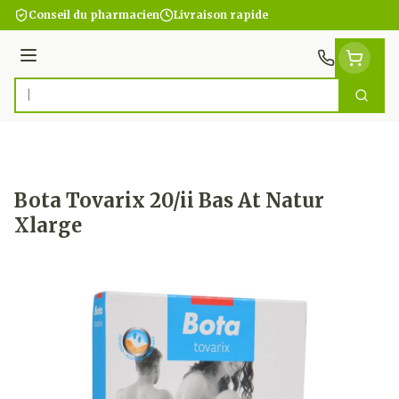
Aller au contenu
Conseil du pharmacien
Livraison rapide
Menu
Cherc
Rechercher
Bota Tovarix 20/ii Bas At Natur
Xlarge