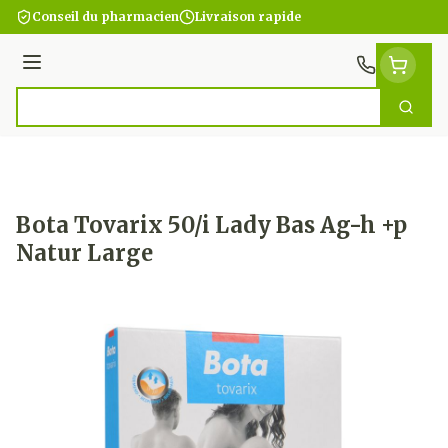
Aller au contenu
Conseil du pharmacien
Livraison rapide
Menu
Cherc
Rechercher
Bota Tovarix 50/i Lady Bas Ag-h +p
Natur Large