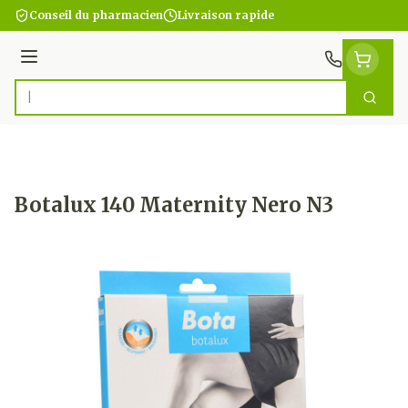
Aller au contenu
Conseil du pharmacien
Livraison rapide
Menu
Cherc
Rechercher
Botalux 140 Maternity Nero N3