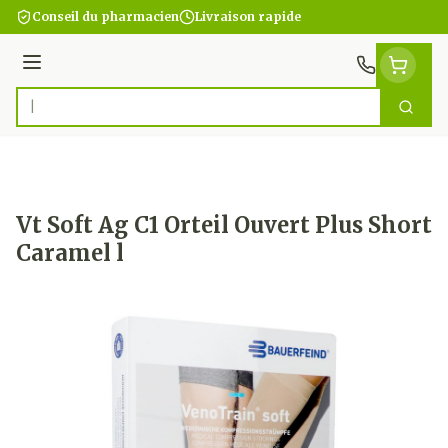
Aller au contenu
Conseil du pharmacien
Livraison rapide
Menu
Cherc
Rechercher
Vt Soft Ag C1 Orteil Ouvert Plus Short
Caramel l